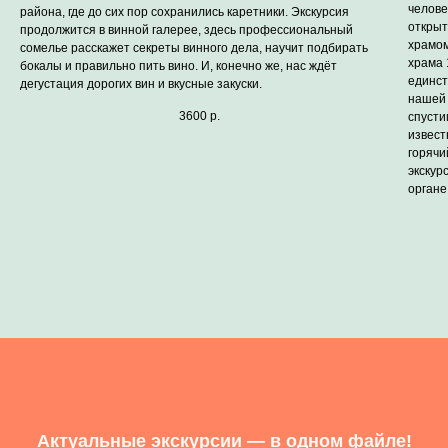
челове
района, где до сих пор сохранились каретники. Экскурсия
открыт
продолжится в винной галерее, здесь профессиональный
храмом
сомелье расскажет секреты винного дела, научит подбирать
храма 
бокалы и правильно пить вино. И, конечно же, нас ждёт
единст
дегустация дорогих вин и вкусные закуски.
нашей 
3600
р.
спусти
извест
горячи
экскур
органе
Актуальные экскурсии — в одном файле!